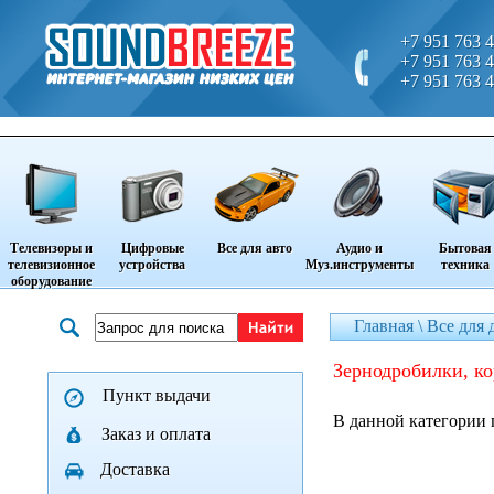
+7 951 763 4
+7 951 763 4
+7 951 763 4
Телевизоры и
Цифровые
Все для авто
Аудио и
Бытовая
телевизионное
устройства
Муз.инструменты
техника
оборудование
Главная \
Все для 
зернодробилки, к
Пункт выдачи
В данной категории 
Заказ и оплата
Доставка