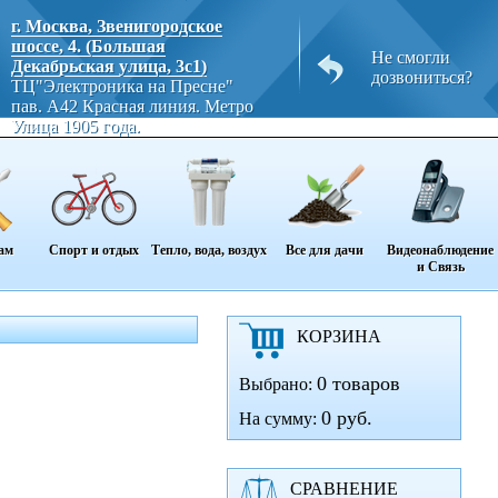
г. Москва, Звенигородское
шоссе, 4. (Большая
Не смогли
Декабрьская улица, 3с1)
дозвониться?
ТЦ"Электроника на Пресне"
пав. A42 Красная линия. Метро
Улица 1905 года.
ам
Спорт и отдых
Тепло, вода, воздух
Все для дачи
Видеонаблюдение
и Связь
КОРЗИНА
0 товаров
Выбрано:
0 руб.
На сумму:
СРАВНЕНИЕ