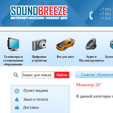
+7 951 
+7 951 
+7 951 
Телевизоры и
Цифровые
Все для авто
Аудио и
Быто
телевизионное
устройства
Муз.инструменты
оборудование
Главная \
Компьют
монитор 20"
Пункт выдачи
В данной категории 
Заказ и оплата
Доставка