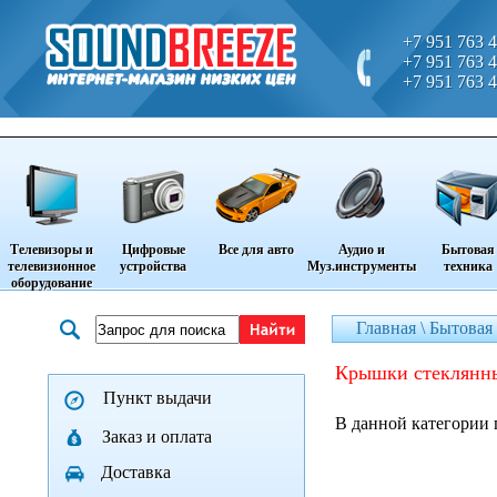
+7 951 763 4
+7 951 763 4
+7 951 763 4
Телевизоры и
Цифровые
Все для авто
Аудио и
Бытовая
телевизионное
устройства
Муз.инструменты
техника
оборудование
Главная \
Бытовая 
крышки стеклянн
Пункт выдачи
В данной категории 
Заказ и оплата
Доставка