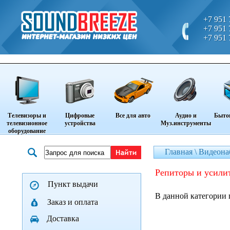
+7 951 
+7 951 
+7 951 
Телевизоры и
Цифровые
Все для авто
Аудио и
Быто
телевизионное
устройства
Муз.инструменты
оборудование
Главная \
Видеона
репиторы и усили
Пункт выдачи
В данной категории 
Заказ и оплата
Доставка