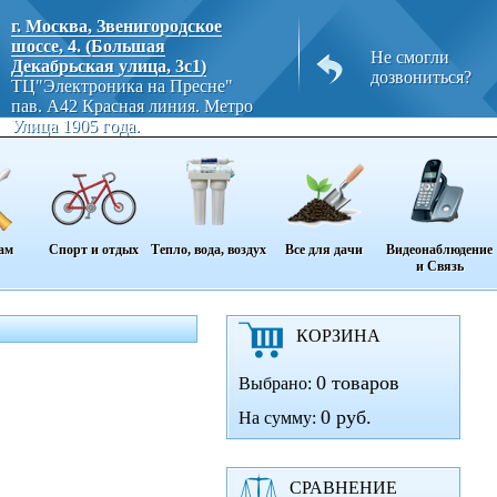
г. Москва, Звенигородское
шоссе, 4. (Большая
Не смогли
Декабрьская улица, 3с1)
дозвониться?
ТЦ"Электроника на Пресне"
пав. A42 Красная линия. Метро
Улица 1905 года.
ам
Спорт и отдых
Тепло, вода, воздух
Все для дачи
Видеонаблюдение
и Связь
КОРЗИНА
0 товаров
Выбрано:
0 руб.
На сумму:
СРАВНЕНИЕ