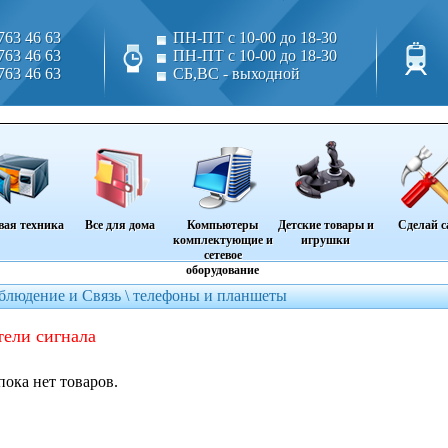
763 46 63
ПН-ПТ с 10-00 до 18-30
763 46 63
ПН-ПТ с 10-00 до 18-30
763 46 63
СБ,ВС - выходной
вая техника
Все для дома
Компьютеры
Детские товары и
Сделай с
комплектующие и
игрушки
сетевое
оборудование
блюдение и Связь \
телефоны и планшеты
тели сигнала
пока нет товаров.