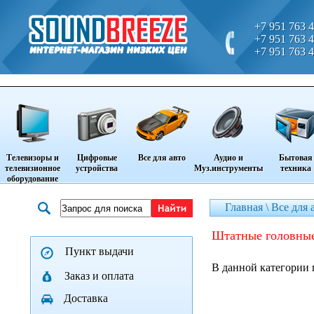
+7 951 763 4
+7 951 763 4
+7 951 763 4
Телевизоры и
Цифровые
Все для авто
Аудио и
Бытовая
телевизионное
устройства
Муз.инструменты
техника
оборудование
Главная \
Все для 
штатные головны
Пункт выдачи
В данной категории 
Заказ и оплата
Доставка