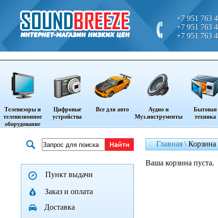
+7 951 763 4
+7 951 763 4
+7 951 763 4
Телевизоры и
Цифровые
Все для авто
Аудио и
Бытовая
телевизионное
устройства
Муз.инструменты
техника
оборудование
Главная \
Корзина
Ваша корзина пуста.
Пункт выдачи
Заказ и оплата
Доставка