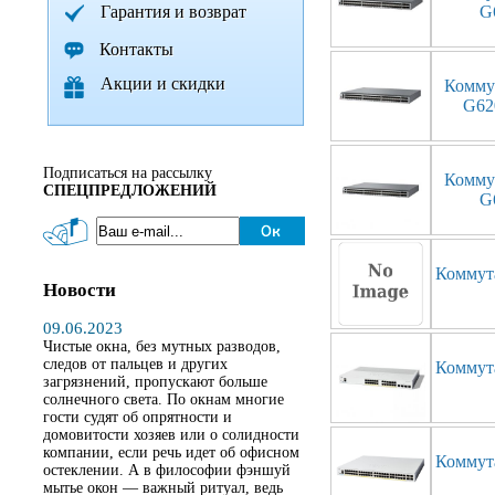
Гарантия и возврат
G
Контакты
Акции и скидки
Комму
G62
Подписаться на рассылку
Комму
СПЕЦПРЕДЛОЖЕНИЙ
G
Коммут
Новости
09.06.2023
Чистые окна, без мутных разводов,
следов от пальцев и других
Коммут
загрязнений, пропускают больше
солнечного света. По окнам многие
гости судят об опрятности и
домовитости хозяев или о солидности
компании, если речь идет об офисном
Коммут
остеклении. А в философии фэншуй
мытье окон — важный ритуал, ведь