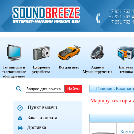
+7 951 763 4
+7 951 763 4
+7 951 763 4
Телевизоры и
Цифровые
Все для авто
Аудио и
Бытовая
телевизионное
устройства
Муз.инструменты
техника
оборудование
Главная \
Компьют
Маршрутизаторы 
Пункт выдачи
Заказ и оплата
Доставка
Комму