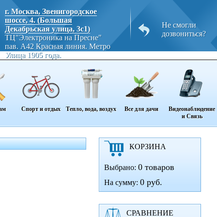
г. Москва, Звенигородское
шоссе, 4. (Большая
Не смогли
Декабрьская улица, 3с1)
дозвониться?
ТЦ"Электроника на Пресне"
пав. A42 Красная линия. Метро
Улица 1905 года.
ам
Спорт и отдых
Тепло, вода, воздух
Все для дачи
Видеонаблюдение
и Связь
КОРЗИНА
0 товаров
Выбрано:
0 руб.
На сумму:
СРАВНЕНИЕ