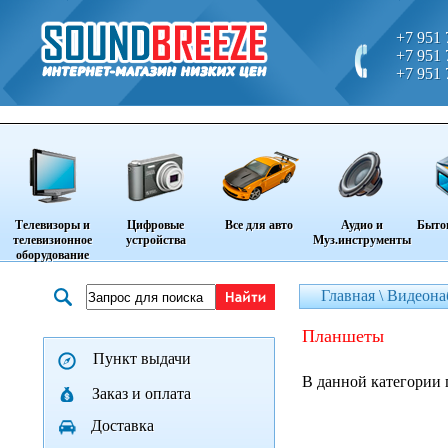
+7 951 
+7 951 
+7 951 
Телевизоры и
Цифровые
Все для авто
Аудио и
Быто
телевизионное
устройства
Муз.инструменты
оборудование
Главная \
Видеона
планшеты
Пункт выдачи
В данной категории 
Заказ и оплата
Доставка