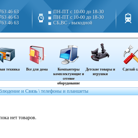
763 46 63
ПН-ПТ с 10-00 до 18-30
763 46 63
ПН-ПТ с 10-00 до 18-30
763 46 63
СБ,ВС - выходной
вая техника
Все для дома
Компьютеры
Детские товары и
Сделай с
комплектующие и
игрушки
сетевое
оборудование
блюдение и Связь \
телефоны и планшеты
пока нет товаров.