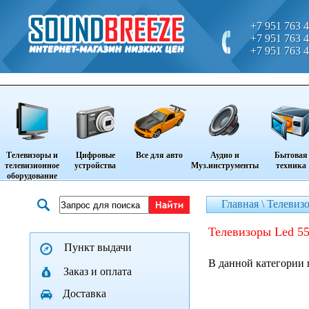
+7 951 763 4
+7 951 763 4
+7 951 763 4
Телевизоры и
Цифровые
Все для авто
Аудио и
Бытовая
телевизионное
устройства
Муз.инструменты
техника
оборудование
Главная \
Телевизо
Телевизоры Led 55
Пункт выдачи
В данной категории 
Заказ и оплата
Доставка