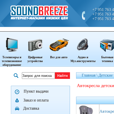
+7 951 763 4
+7 951 763 4
+7 951 763 4
Телевизоры и
Цифровые
Все для авто
Аудио и
Бытовая
телевизионное
устройства
Муз.инструменты
техника
оборудование
Главная \
Детские
автокресла детск
Пункт выдачи
Заказ и оплата
Доставка
Автокрес