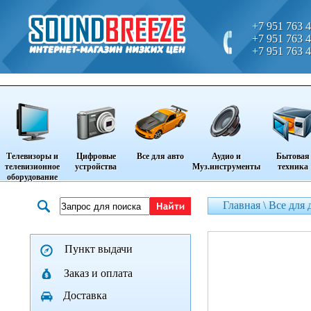
+7 951 763 4
+7 951 763 4
+7 951 763 4
Телевизоры и
Цифровые
Все для авто
Аудио и
Бытовая
телевизионное
устройства
Муз.инструменты
техника
оборудование
Главная \
Все для 
Пункт выдачи
Заказ и оплата
Доставка