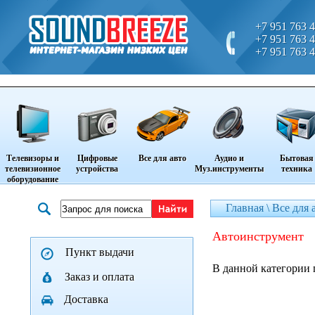
+7 951 763 4
+7 951 763 4
+7 951 763 4
Телевизоры и
Цифровые
Все для авто
Аудио и
Бытовая
телевизионное
устройства
Муз.инструменты
техника
оборудование
Главная \
Все для 
автоинструмент
Пункт выдачи
В данной категории 
Заказ и оплата
Доставка