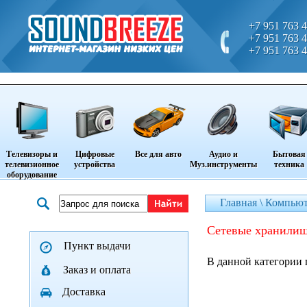
+7 951 763 4
+7 951 763 4
+7 951 763 4
Телевизоры и
Цифровые
Все для авто
Аудио и
Бытовая
телевизионное
устройства
Муз.инструменты
техника
оборудование
Главная \
Компьют
сетевые хранилищ
Пункт выдачи
В данной категории 
Заказ и оплата
Доставка