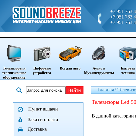
+7 951 763 4
+7 951 763 4
+7 951 763 4
Телевизоры и
Цифровые
Все для авто
Аудио и
Бытовая
телевизионное
устройства
Муз.инструменты
техника
оборудование
Главная \
Телевизо
Телевизоры Led 50
Пункт выдачи
В данной категории 
Заказ и оплата
Доставка