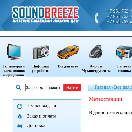
+7 951 763 4
+7 951 763 4
+7 951 763 4
Телевизоры и
Цифровые
Все для авто
Аудио и
Бытовая
телевизионное
устройства
Муз.инструменты
техника
оборудование
Главная \
Все для 
метеостанции
Пункт выдачи
В данной категории 
Заказ и оплата
Доставка