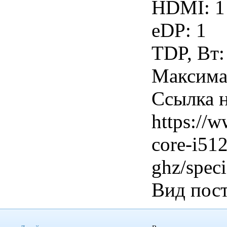
HDMI: 1
eDP: 1
TDP, Вт:
Максимал
Ссылка н
https://w
core-i51
ghz/speci
Вид пост