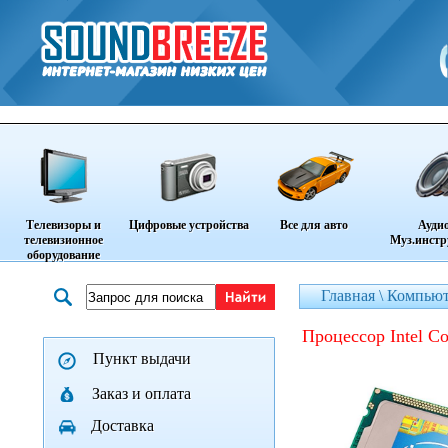
Телевизоры и
Цифровые устройства
Все для авто
Аудио
телевизионное
Муз.инст
оборудование
Главная \
Компьют
Процессор Intel
Пункт выдачи
Заказ и оплата
Доставка