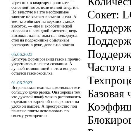
Количест
через них в квартиру проникает
основной поток позитивной энергии.
Сокет: 
Но зачастую на это необходимое
занятие не хватает времени и сил. А
тем, кто обитает на верхних этажах
Поддержи
высоток, — еще и акробатической
сноровки и завидной смелости, ведь
высовываться из окна на полкорпуса,
Поддержк
стоя на подоконнике с мыльным
раствором в руке, довольно опасно.
Поддержк
05.06.2023
Культура формирования газона прочно
Частота 
укоренилась в нашем сознании. А
лучшей помощницей в этом вопросе
остается газонокосилка.
Техпроце
01.06.2023
Встраиваемая техника завоевывает все
Базовая 
большую долю рынка. Она хороша тем,
что духовой шкаф можно расположить
отдельно от варочной поверхности на
Коэффиц
удобной высоте. А пространство под
панелью плиты использовать по
своему усмотрению.
Блокиро