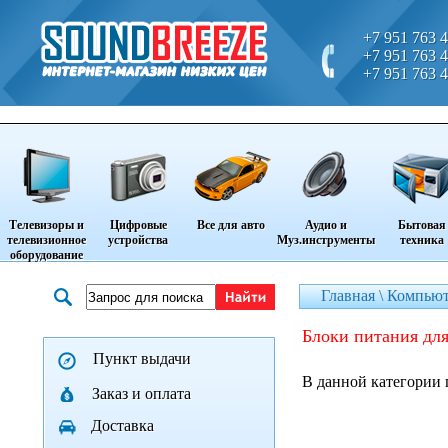
+7 951 763 4
+7 951 763 4
+7 951 763 4
Телевизоры и
Цифровые
Все для авто
Аудио и
Бытовая
телевизионное
устройства
Муз.инструменты
техника
оборудование
Главная \
Компьют
комплектующие д
блоки питания дл
Пункт выдачи
В данной категории 
Заказ и оплата
Доставка