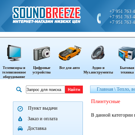
+7 951 763 4
+7 951 763 4
+7 951 763 4
Телевизоры и
Цифровые
Все для авто
Аудио и
Бытовая
телевизионное
устройства
Муз.инструменты
техника
оборудование
Главная \
Тепло, в
плинтусные
Пункт выдачи
В данной категории 
Заказ и оплата
Доставка